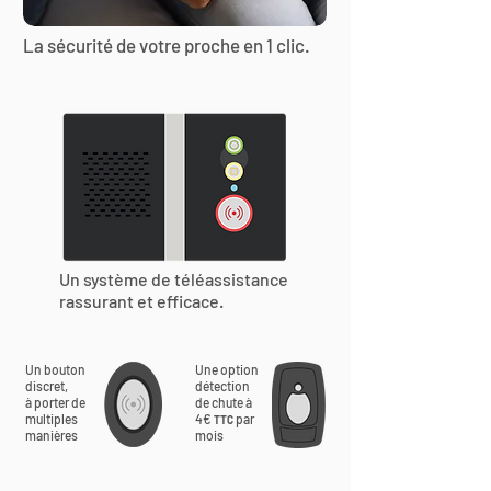
La sécurité de votre proche en 1 clic.
Un système de téléassistance
rassurant et efficace.
Un bouton
Une option
discret,
détection
à porter de
de chute à
multiples
4€
par
TTC
manières
mois