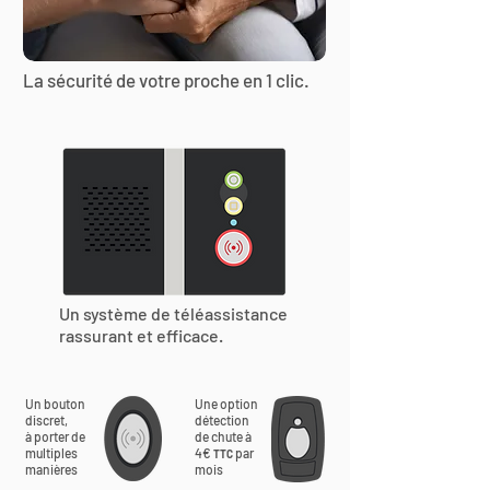
La sécurité de votre proche en 1 clic.
Un système de téléassistance
rassurant et efficace.
Un bouton
Une option
discret,
détection
à porter de
de chute à
multiples
4€
par
TTC
manières
mois