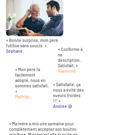
« Bonne surprise, mon père
l'utilise sans soucis. »
« Conforme à
Séphane
sa
description.
Satisfait. »
« Mon père l'a
Raymond
facilement
adopté, nous en
« Satisfaite, ça
sommes satisfait.
nous a évité des
»
sueurs froides
Mathias
!!! »
Andrée 😅
« Ma mère a mis une semaine pour
complètement accepter son bouton
minifone. Maintenant elle le porte en