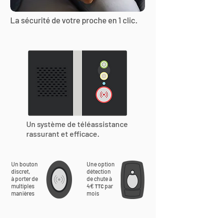
La sécurité de votre proche en 1 clic.
Un système de téléassistance
rassurant et efficace.
Un bouton
Une option
discret,
détection
à porter de
de chute à
multiples
4€
par
TTC
manières
mois