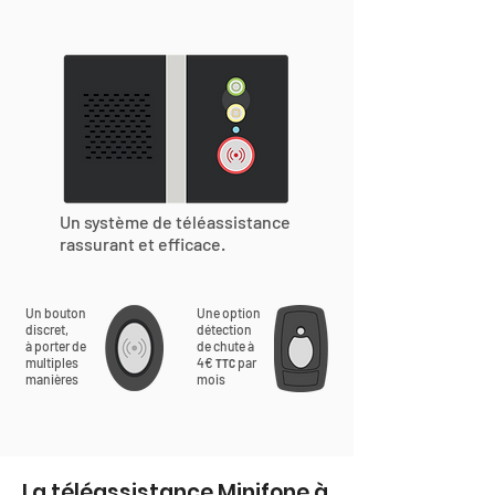
Un système de téléassistance
rassurant et efficace.
Un bouton
Une option
discret,
détection
à porter de
de chute à
multiples
4€
par
TTC
manières
mois
La téléassistance Minifone à