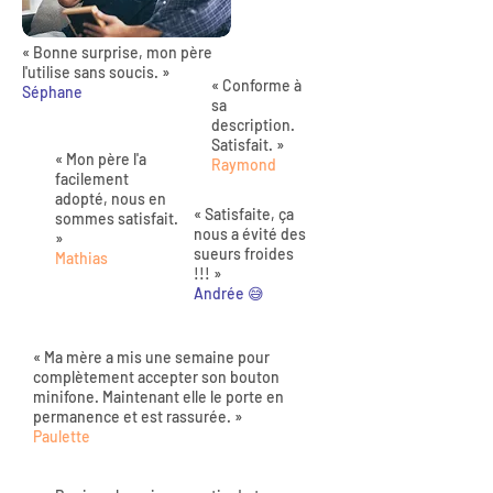
« Bonne surprise, mon père
l'utilise sans soucis. »
« Conforme à
Séphane
sa
description.
Satisfait. »
« Mon père l'a
Raymond
facilement
adopté, nous en
« Satisfaite, ça
sommes satisfait.
nous a évité des
»
sueurs froides
Mathias
!!! »
Andrée 😅
« Ma mère a mis une semaine pour
complètement accepter son bouton
minifone. Maintenant elle le porte en
permanence et est rassurée. »
Paulette