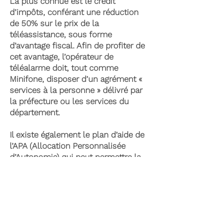
La plus connue est le crédit
d’impôts, conférant une réduction
de 50% sur le prix de la
téléassistance, sous forme
d’avantage fiscal. Afin de profiter de
cet avantage, l’opérateur de
téléalarme doit, tout comme
Minifone, disposer d’un agrément «
services à la personne » délivré par
la préfecture ou les services du
département.
Il existe également le plan d’aide de
l’APA (Allocation Personnalisée
d’Autonomie) qui peut permettre la
prise en charge du coût de la
téléassistance senior. Celle-ci est
attribuée suite à l’évaluation d’une
perte d’autonomie par les services
du département et permet de