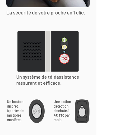
La sécurité de votre proche en 1 clic.
Un système de téléassistance
rassurant et efficace.
Un bouton
Une option
discret,
détection
à porter de
de chute à
multiples
4€
par
TTC
manières
mois