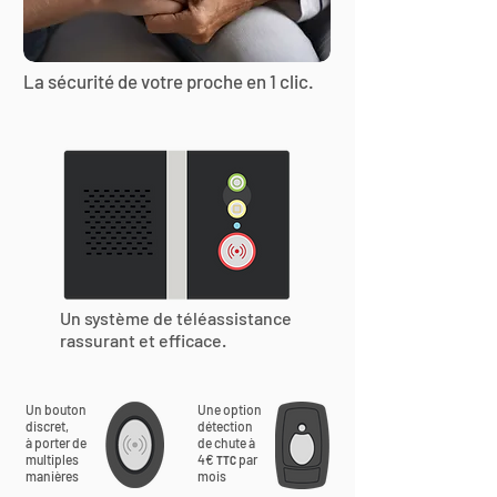
La sécurité de votre proche en 1 clic.
Un système de téléassistance
rassurant et efficace.
Un bouton
Une option
discret,
détection
à porter de
de chute à
multiples
4€
par
TTC
manières
mois