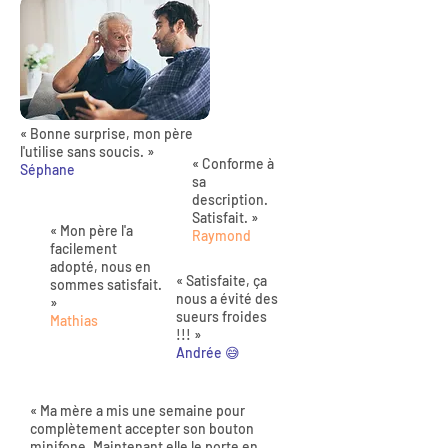
« Bonne surprise, mon père
l'utilise sans soucis. »
« Conforme à
Séphane
sa
description.
Satisfait. »
« Mon père l'a
Raymond
facilement
adopté, nous en
« Satisfaite, ça
sommes satisfait.
nous a évité des
»
sueurs froides
Mathias
!!! »
Andrée 😅
« Ma mère a mis une semaine pour
complètement accepter son bouton
minifone. Maintenant elle le porte en