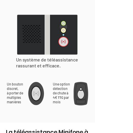
Un système de téléassistance
rassurant et efficace.
Un bouton
Une option
discret,
détection
à porter de
de chute à
multiples
4€
par
TTC
manières
mois
La téléassistance Minifone à