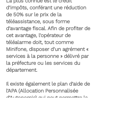
La plus connue est le crédit
d’impôts, conférant une réduction
de 50% sur le prix de la
téléassistance, sous forme
d’avantage fiscal. Afin de profiter de
cet avantage, l’opérateur de
téléalarme doit, tout comme
Minifone, disposer d’un agrément «
services à la personne » délivré par
la préfecture ou les services du
département.
Il existe également le plan d’aide de
l’APA (Allocation Personnalisée
d’Autonomie) qui peut permettre la
prise en charge du coût de la
téléassistance senior. Celle-ci est
attribuée suite à l’évaluation d’une
perte d’autonomie par les services
du département et permet de