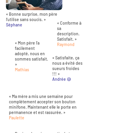
« Bonne surprise, mon père
l'utilise sans soucis. »
« Conforme à
Séphane
sa
description.
Satisfait. »
« Mon père l'a
Raymond
facilement
adopté, nous en
« Satisfaite, ça
sommes satisfait.
nous a évité des
»
sueurs froides
Mathias
!!! »
Andrée 😅
« Ma mère a mis une semaine pour
complètement accepter son bouton
minifone. Maintenant elle le porte en
permanence et est rassurée. »
Paulette