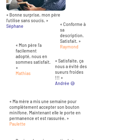
« Bonne surprise, mon père
l'utilise sans soucis. »
« Conforme à
Séphane
sa
description.
Satisfait. »
« Mon père l'a
Raymond
facilement
adopté, nous en
« Satisfaite, ça
sommes satisfait.
nous a évité des
»
sueurs froides
Mathias
!!! »
Andrée 😅
« Ma mère a mis une semaine pour
complètement accepter son bouton
minifone. Maintenant elle le porte en
permanence et est rassurée. »
Paulette