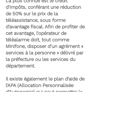
La plus connue est le crédit
d’impôts, conférant une réduction
de 50% sur le prix de la
téléassistance, sous forme
d’avantage fiscal. Afin de profiter de
cet avantage, l’opérateur de
téléalarme doit, tout comme
Minifone, disposer d’un agrément «
services à la personne » délivré par
la préfecture ou les services du
département.
Il existe également le plan d’aide de
l’APA (Allocation Personnalisée
d’Autonomie) qui peut permettre la
prise en charge du coût de la
téléassistance senior. Celle-ci est
attribuée suite à l’évaluation d’une
perte d’autonomie par les services
du département et permet de