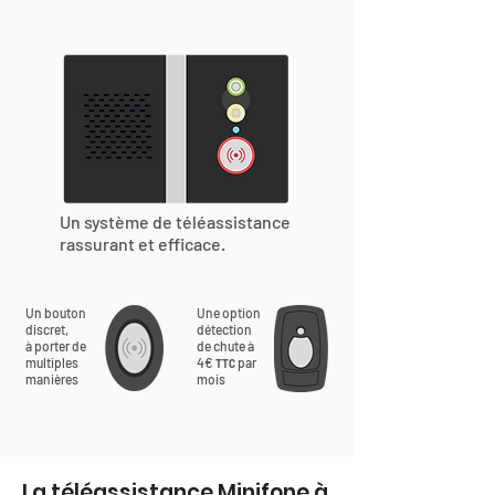
Un système de téléassistance
rassurant et efficace.
Un bouton
Une option
discret,
détection
à porter de
de chute à
multiples
4€
par
TTC
manières
mois
La téléassistance Minifone à