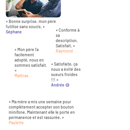
« Bonne surprise, mon père
l'utilise sans soucis. »
« Conforme à
Séphane
sa
description.
Satisfait. »
« Mon père l'a
Raymond
facilement
adopté, nous en
« Satisfaite, ça
sommes satisfait.
nous a évité des
»
sueurs froides
Mathias
!!! »
Andrée 😅
« Ma mère a mis une semaine pour
complètement accepter son bouton
minifone. Maintenant elle le porte en
permanence et est rassurée. »
Paulette