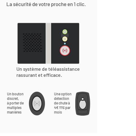
La sécurité de votre proche en 1 clic.
Un système de téléassistance
rassurant et efficace.
Un bouton
Une option
discret,
détection
à porter de
de chute à
multiples
4€
par
TTC
manières
mois