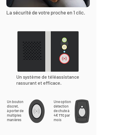
La sécurité de votre proche en 1 clic.
Un système de téléassistance
rassurant et efficace.
Un bouton
Une option
discret,
détection
à porter de
de chute à
multiples
4€
par
TTC
manières
mois