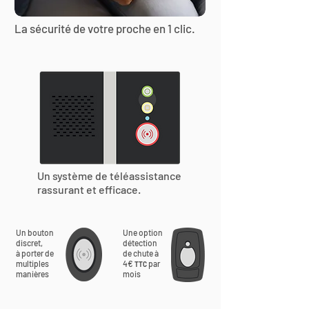
La sécurité de votre proche en 1 clic.
Un système de téléassistance
rassurant et efficace.
Un bouton
Une option
discret,
détection
à porter de
de chute à
multiples
4€
par
TTC
manières
mois