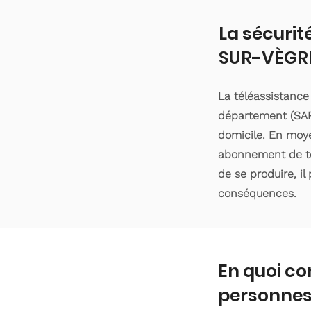
La sécurit
SUR-VÈGR
La téléassistanc
département (SART
domicile. En moyen
abonnement de tél
de se produire, il
conséquences.
En quoi co
personnes