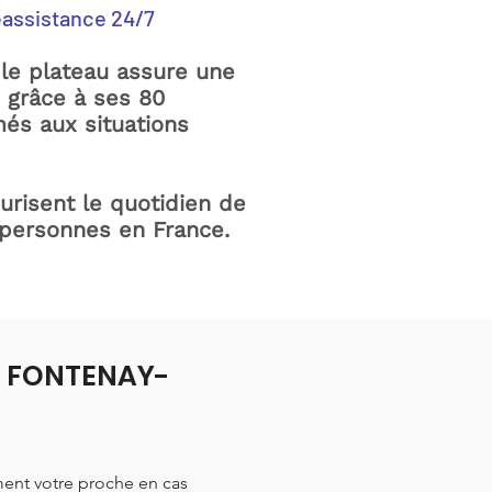
éassistance 24/7
le plateau assure une
e grâce à ses 80
és aux situations
curisent le quotidien de
 personnes en France.
 à FONTENAY-
ment votre proche en cas