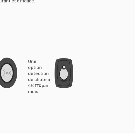
urant et efficace.
Une
option
détection
de chute à
4€
par
TTC
mois