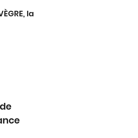
VÈGRE, la
 de
tance