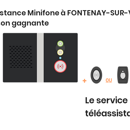
sistance Minifone à FONTENAY-SUR-
son gagnante
+
OU
Le service
téléassis