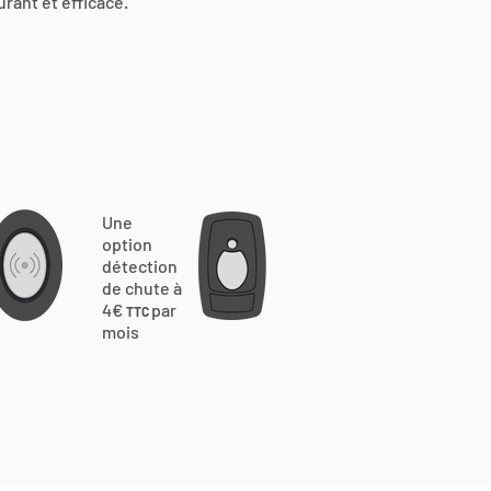
urant et efficace.
Une
option
détection
de chute à
4€
par
TTC
mois