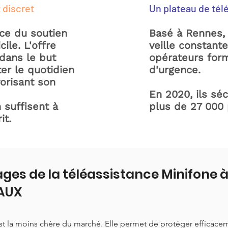
 discret
Un plateau de tél
ice du soutien
Basé à Rennes, 
ile. L'offre
veille constant
dans le but
opérateurs form
ter le quotidien
d'urgence.
orisant son
En 2020, ils sé
 suffisent à
plus de 27 000
it.
ges de la téléassistance Minifone
AUX
est la moins chère du marché. Elle permet de protéger efficace