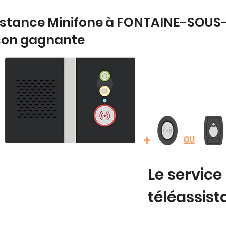
sistance Minifone à FONTAINE-SOUS-
son gagnante
+
OU
Le service
téléassis