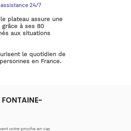
éassistance 24/7
le plateau assure une
e grâce à ses 80
és aux situations
curisent le quotidien de
 personnes en France.
 à FONTAINE-
ment votre proche en cas