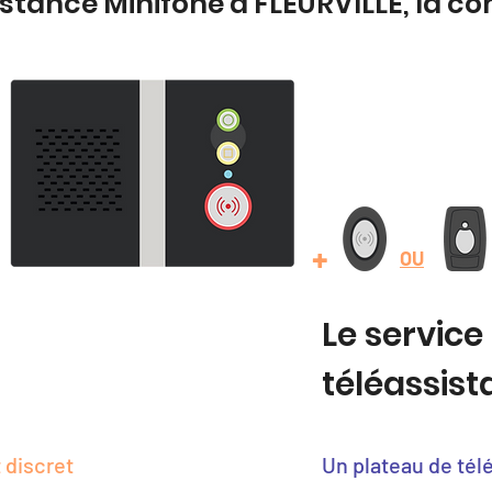
istance Minifone à FLEURVILLE, la c
+
OU
Le service
téléassis
 discret
Un plateau de tél