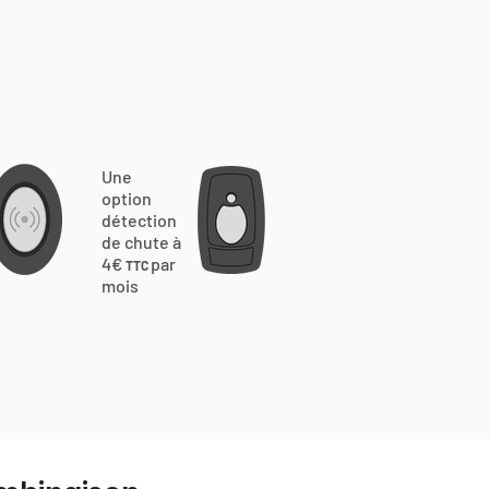
Une
option
détection
de chute à
4€
par
TTC
mois