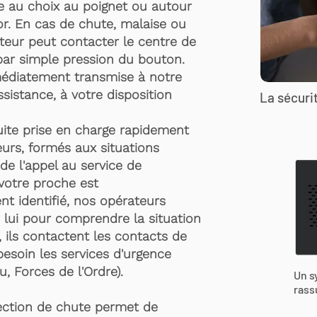
te au choix au poignet ou autour
r. En cas de chute, malaise ou
rteur peut contacter le centre de
par simple pression du bouton.
médiatement transmise à notre
ssistance, à votre disposition
La sécurit
suite prise en charge rapidement
urs, formés aux situations
de l'appel au service de
 votre proche est
t identifié, nos opérateurs
 lui pour comprendre la situation
, ils contactent les contacts de
besoin les services d'urgence
, Forces de l'Ordre).
Un s
rass
ection de chute permet de