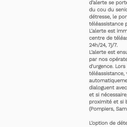
d’alerte se por
du cou du senio
détresse, le po
téléassistance 
L'alerte est im
centre de téléa
24h/24, 7j/7.
L’alerte est en
par nos opérate
d'urgence. Lors 
téléassistance,
automatiquemen
dialoguent avec
et si nécessaire
proximité et si 
(Pompiers, Samu
L’option de dét