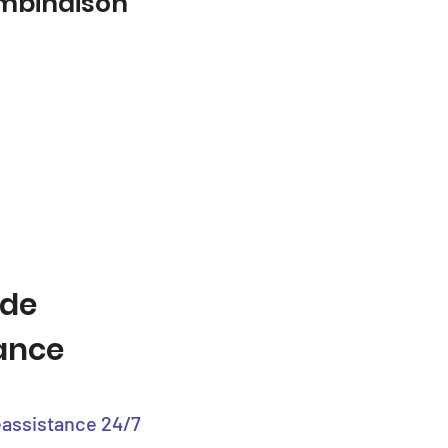
ombinaison
 de
tance
éassistance 24/7