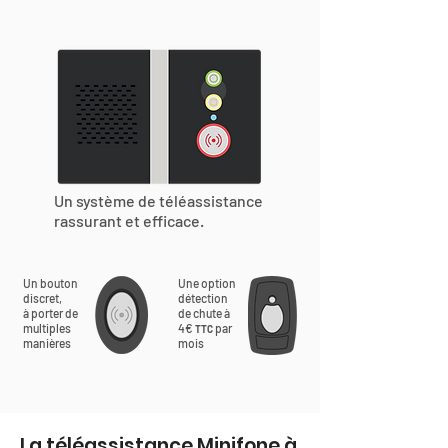
Un système de téléassistance
rassurant et efficace.
Un bouton
Une option
discret,
détection
à porter de
de chute à
multiples
4€
par
TTC
manières
mois
La téléassistance Minifone à