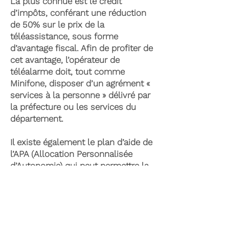
La plus connue est le crédit
d’impôts, conférant une réduction
de 50% sur le prix de la
téléassistance, sous forme
d’avantage fiscal. Afin de profiter de
cet avantage, l’opérateur de
téléalarme doit, tout comme
Minifone, disposer d’un agrément «
services à la personne » délivré par
la préfecture ou les services du
département.
Il existe également le plan d’aide de
l’APA (Allocation Personnalisée
d’Autonomie) qui peut permettre la
prise en charge du coût de la
téléassistance senior. Celle-ci est
attribuée suite à l’évaluation d’une
perte d’autonomie par les services
du département et permet de