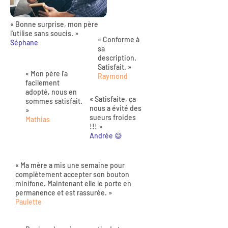
« Bonne surprise, mon père
l'utilise sans soucis. »
« Conforme à
Séphane
sa
description.
Satisfait. »
« Mon père l'a
Raymond
facilement
adopté, nous en
« Satisfaite, ça
sommes satisfait.
nous a évité des
»
sueurs froides
Mathias
!!! »
Andrée 😅
« Ma mère a mis une semaine pour
complètement accepter son bouton
minifone. Maintenant elle le porte en
permanence et est rassurée. »
Paulette