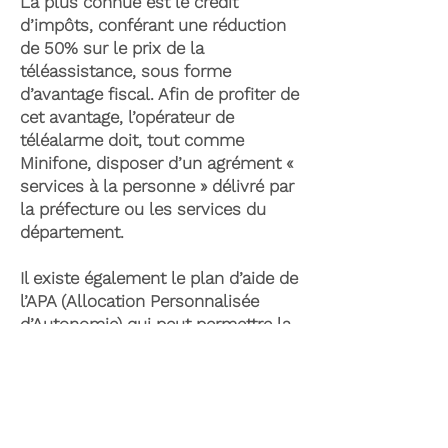
La plus connue est le crédit
d’impôts, conférant une réduction
de 50% sur le prix de la
téléassistance, sous forme
d’avantage fiscal. Afin de profiter de
cet avantage, l’opérateur de
téléalarme doit, tout comme
Minifone, disposer d’un agrément «
services à la personne » délivré par
la préfecture ou les services du
département.
Il existe également le plan d’aide de
l’APA (Allocation Personnalisée
d’Autonomie) qui peut permettre la
prise en charge du coût de la
téléassistance senior. Celle-ci est
attribuée suite à l’évaluation d’une
perte d’autonomie par les services
du département et permet de