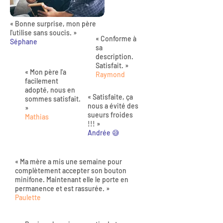
« Bonne surprise, mon père
l'utilise sans soucis. »
« Conforme à
Séphane
sa
description.
Satisfait. »
« Mon père l'a
Raymond
facilement
adopté, nous en
« Satisfaite, ça
sommes satisfait.
nous a évité des
»
sueurs froides
Mathias
!!! »
Andrée 😅
« Ma mère a mis une semaine pour
complètement accepter son bouton
minifone. Maintenant elle le porte en
permanence et est rassurée. »
Paulette