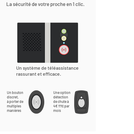
La sécurité de votre proche en 1 clic.
Un système de téléassistance
rassurant et efficace.
Un bouton
Une option
discret,
détection
à porter de
de chute à
multiples
4€
par
TTC
manières
mois