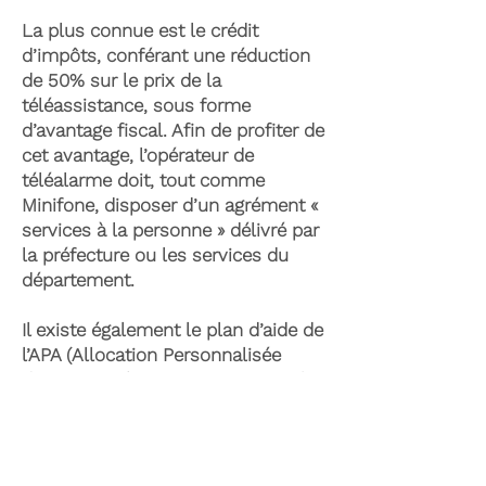
La plus connue est le crédit
d’impôts, conférant une réduction
de 50% sur le prix de la
téléassistance, sous forme
d’avantage fiscal. Afin de profiter de
cet avantage, l’opérateur de
téléalarme doit, tout comme
Minifone, disposer d’un agrément «
services à la personne » délivré par
la préfecture ou les services du
département.
Il existe également le plan d’aide de
l’APA (Allocation Personnalisée
d’Autonomie) qui peut permettre la
prise en charge du coût de la
téléassistance senior. Celle-ci est
attribuée suite à l’évaluation d’une
perte d’autonomie par les services