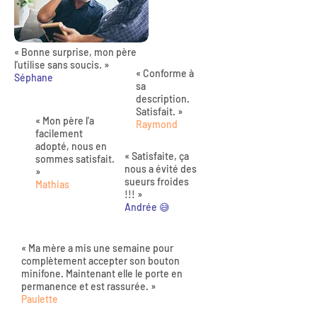
« Bonne surprise, mon père
l'utilise sans soucis. »
« Conforme à
Séphane
sa
description.
Satisfait. »
« Mon père l'a
Raymond
facilement
adopté, nous en
« Satisfaite, ça
sommes satisfait.
nous a évité des
»
sueurs froides
Mathias
!!! »
Andrée 😅
« Ma mère a mis une semaine pour
complètement accepter son bouton
minifone. Maintenant elle le porte en
permanence et est rassurée. »
Paulette