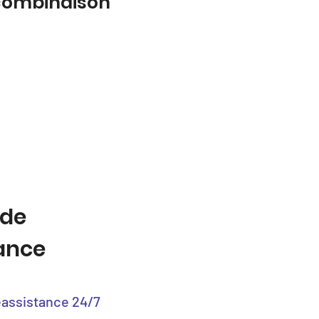
 combinaison
 de
tance
éassistance 24/7