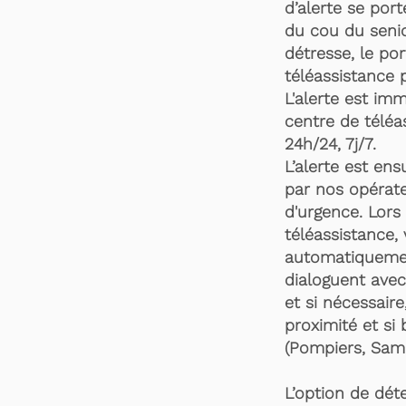
d’alerte se por
du cou du senio
détresse, le po
téléassistance 
L'alerte est im
centre de téléa
24h/24, 7j/7.
L’alerte est en
par nos opérate
d'urgence. Lors 
téléassistance,
automatiquemen
dialoguent avec
et si nécessaire
proximité et si 
(Pompiers, Samu
L’option de dét