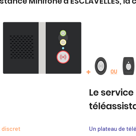
istance Minifone à ESCLAVELLES, la
+
OU
Le service
téléassis
 discret
Un plateau de tél