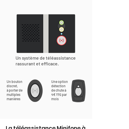
Un système de téléassistance
rassurant et efficace.
Un bouton
Une option
discret,
détection
à porter de
de chute à
multiples
4€
par
TTC
manières
mois
La téléassistance Minifone à