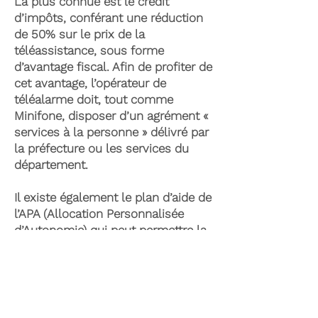
La plus connue est le crédit
d’impôts, conférant une réduction
de 50% sur le prix de la
téléassistance, sous forme
d’avantage fiscal. Afin de profiter de
cet avantage, l’opérateur de
téléalarme doit, tout comme
Minifone, disposer d’un agrément «
services à la personne » délivré par
la préfecture ou les services du
département.
Il existe également le plan d’aide de
l’APA (Allocation Personnalisée
d’Autonomie) qui peut permettre la
prise en charge du coût de la
téléassistance senior. Celle-ci est
attribuée suite à l’évaluation d’une
perte d’autonomie par les services
du département et permet de