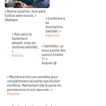
« Bonne surprise, mon père
l'utilise sans soucis. »
« Conforme à
Séphane
sa
description.
Satisfait. »
« Mon père l'a
Raymond
facilement
adopté, nous en
« Satisfaite, ça
sommes satisfait.
nous a évité des
»
sueurs froides
Mathias
!!! »
Andrée 😅
« Ma mère a mis une semaine pour
complètement accepter son bouton
minifone. Maintenant elle le porte en
permanence et est rassurée. »
Paulette