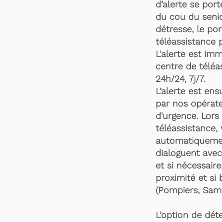
d’alerte se por
du cou du senio
détresse, le po
téléassistance 
L'alerte est im
centre de téléa
24h/24, 7j/7.
L’alerte est en
par nos opérate
d'urgence. Lors 
téléassistance,
automatiquemen
dialoguent avec
et si nécessaire
proximité et si 
(Pompiers, Samu
L’option de dét