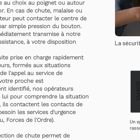
te au choix au poignet ou autour
r. En cas de chute, malaise ou
rteur peut contacter le centre de
par simple pression du bouton.
médiatement transmise à notre
ssistance, à votre disposition
La sécurit
suite prise en charge rapidement
urs, formés aux situations
de l'appel au service de
 votre proche est
t identifié, nos opérateurs
 lui pour comprendre la situation
, ils contactent les contacts de
besoin les services d'urgence
, Forces de l'Ordre).
Un s
rass
ection de chute permet de