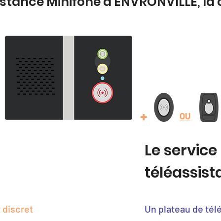
istance Minifone à ENVRONVILLE, l
+
OU
Le service
téléassis
 discret
Un plateau de tél