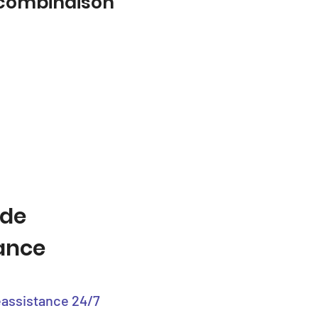
a combinaison
 de
tance
éassistance 24/7