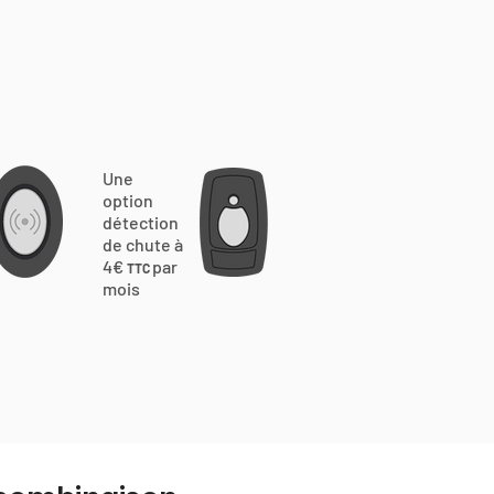
Une
option
détection
de chute à
4€
par
TTC
mois