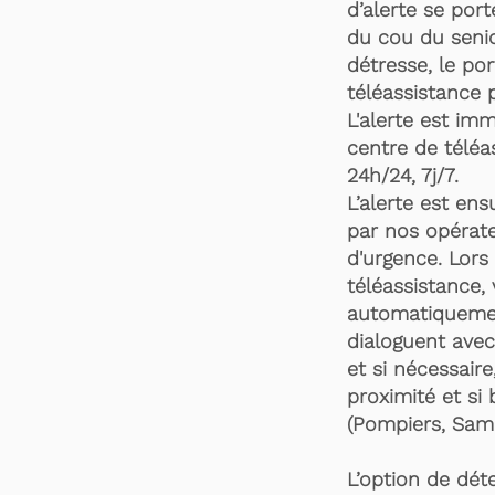
d’alerte se por
du cou du senio
détresse, le po
téléassistance 
L'alerte est im
centre de téléa
24h/24, 7j/7.
L’alerte est en
par nos opérate
d'urgence. Lors 
téléassistance,
automatiquemen
dialoguent avec
et si nécessaire
proximité et si 
(Pompiers, Samu
L’option de dét