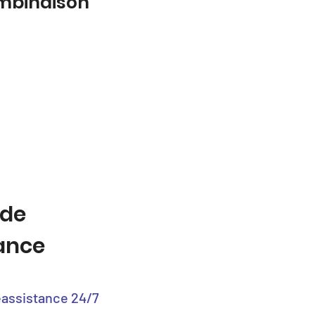
ombinaison
 de
tance
éassistance 24/7