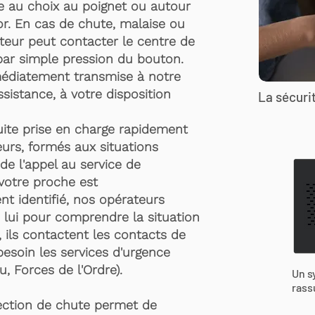
te au choix au poignet ou autour
r. En cas de chute, malaise ou
rteur peut contacter le centre de
par simple pression du bouton.
médiatement transmise à notre
ssistance, à votre disposition
La sécurit
suite prise en charge rapidement
urs, formés aux situations
de l'appel au service de
 votre proche est
t identifié, nos opérateurs
 lui pour comprendre la situation
, ils contactent les contacts de
besoin les services d'urgence
, Forces de l'Ordre).
Un s
rass
ection de chute permet de