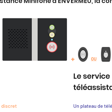
istance Minifone à ENVERMEU, la c
+
OU
Le service
téléassis
 discret
Un plateau de tél