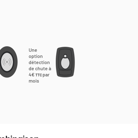
Une
option
détection
de chute à
4€
par
TTC
mois