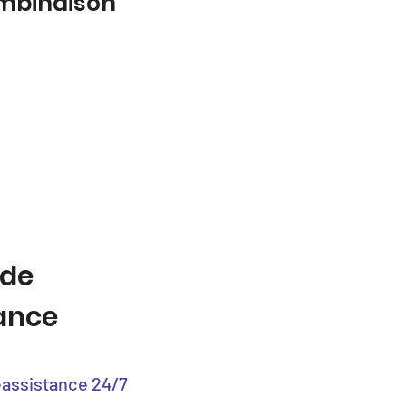
ombinaison
 de
tance
éassistance 24/7