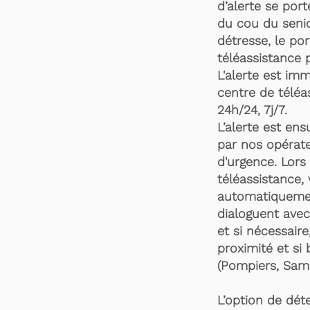
d’alerte se por
du cou du senio
détresse, le po
téléassistance 
L'alerte est im
centre de téléa
24h/24, 7j/7.
L’alerte est en
par nos opérate
d'urgence. Lors 
téléassistance,
automatiquemen
dialoguent avec
et si nécessaire
proximité et si 
(Pompiers, Samu
L’option de dét