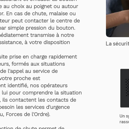
te au choix au poignet ou autour
r. En cas de chute, malaise ou
rteur peut contacter le centre de
par simple pression du bouton.
médiatement transmise à notre
ssistance, à votre disposition
La sécurit
suite prise en charge rapidement
urs, formés aux situations
de l'appel au service de
 votre proche est
t identifié, nos opérateurs
 lui pour comprendre la situation
, ils contactent les contacts de
besoin les services d'urgence
, Forces de l'Ordre).
Un s
rass
ection de chute permet de