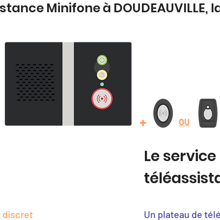
istance Minifone à DOUDEAUVILLE, 
+
OU
Le service
téléassis
 discret
Un plateau de tél