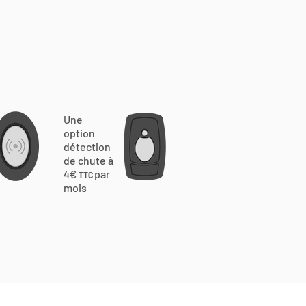
Une
option
détection
de chute à
4€
par
TTC
mois