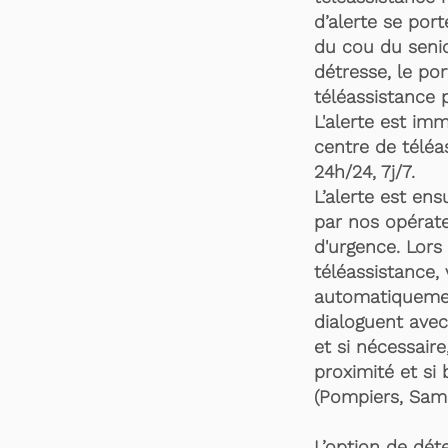
d’alerte se por
du cou du senio
détresse, le po
téléassistance 
L'alerte est im
centre de téléa
24h/24, 7j/7.
L’alerte est en
par nos opérate
d'urgence. Lors 
téléassistance,
automatiquemen
dialoguent avec
et si nécessaire
proximité et si 
(Pompiers, Samu
L’option de dét