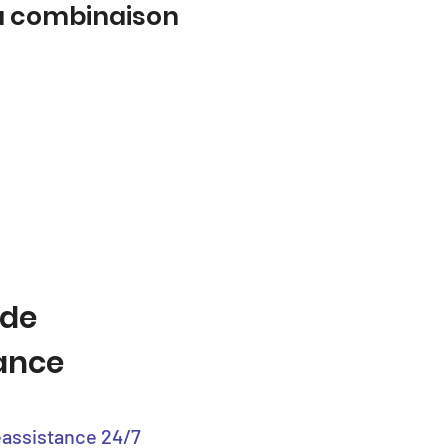
la combinaison
 de
tance
éassistance 24/7