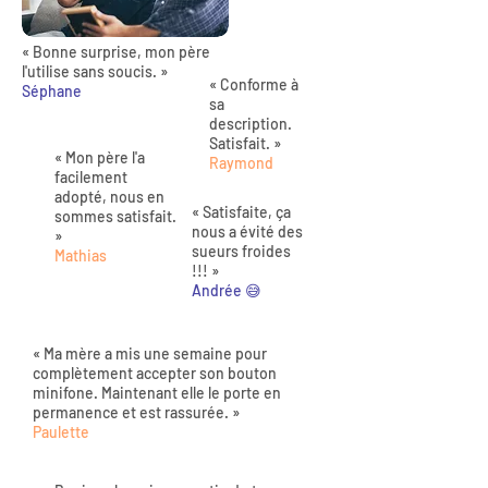
« Bonne surprise, mon père
l'utilise sans soucis. »
« Conforme à
Séphane
sa
description.
Satisfait. »
« Mon père l'a
Raymond
facilement
adopté, nous en
« Satisfaite, ça
sommes satisfait.
nous a évité des
»
sueurs froides
Mathias
!!! »
Andrée 😅
« Ma mère a mis une semaine pour
complètement accepter son bouton
minifone. Maintenant elle le porte en
permanence et est rassurée. »
Paulette