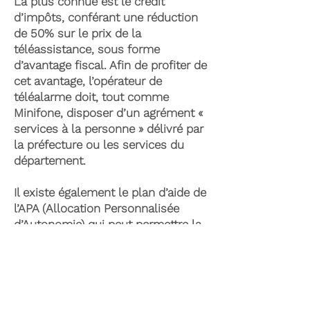
La plus connue est le crédit
d’impôts, conférant une réduction
de 50% sur le prix de la
téléassistance, sous forme
d’avantage fiscal. Afin de profiter de
cet avantage, l’opérateur de
téléalarme doit, tout comme
Minifone, disposer d’un agrément «
services à la personne » délivré par
la préfecture ou les services du
département.
Il existe également le plan d’aide de
l’APA (Allocation Personnalisée
d’Autonomie) qui peut permettre la
prise en charge du coût de la
téléassistance senior. Celle-ci est
attribuée suite à l’évaluation d’une
perte d’autonomie par les services
du département et permet de