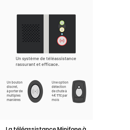
Un système de téléassistance
rassurant et efficace.
Un bouton
Une option
discret,
détection
à porter de
de chute à
multiples
4€
par
TTC
manières
mois
La téléassistance Minifone à