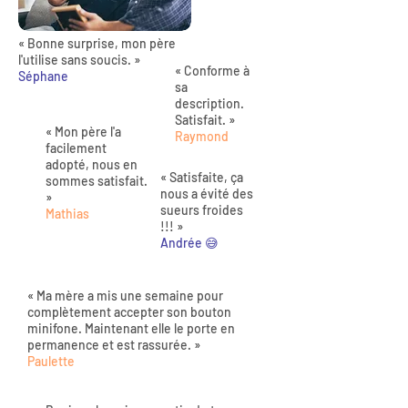
« Bonne surprise, mon père
l'utilise sans soucis. »
« Conforme à
Séphane
sa
description.
Satisfait. »
« Mon père l'a
Raymond
facilement
adopté, nous en
« Satisfaite, ça
sommes satisfait.
nous a évité des
»
sueurs froides
Mathias
!!! »
Andrée 😅
« Ma mère a mis une semaine pour
complètement accepter son bouton
minifone. Maintenant elle le porte en
permanence et est rassurée. »
Paulette