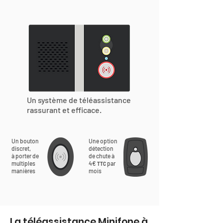
Un système de téléassistance
rassurant et efficace.
Un bouton
Une option
discret,
détection
à porter de
de chute à
multiples
4€
par
TTC
manières
mois
La téléassistance Minifone à