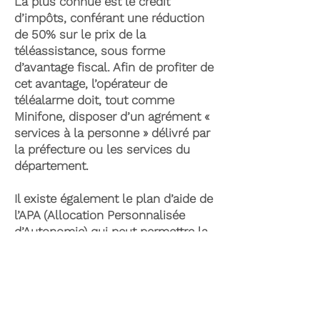
La plus connue est le crédit
d’impôts, conférant une réduction
de 50% sur le prix de la
téléassistance, sous forme
d’avantage fiscal. Afin de profiter de
cet avantage, l’opérateur de
téléalarme doit, tout comme
Minifone, disposer d’un agrément «
services à la personne » délivré par
la préfecture ou les services du
département.
Il existe également le plan d’aide de
l’APA (Allocation Personnalisée
d’Autonomie) qui peut permettre la
prise en charge du coût de la
téléassistance senior. Celle-ci est
attribuée suite à l’évaluation d’une
perte d’autonomie par les services
du département et permet de