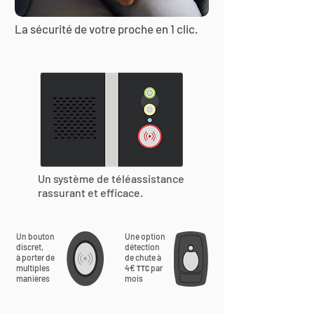
La sécurité de votre proche en 1 clic.
Un système de téléassistance
rassurant et efficace.
Un bouton
Une option
discret,
détection
à porter de
de chute à
multiples
4€
par
TTC
manières
mois