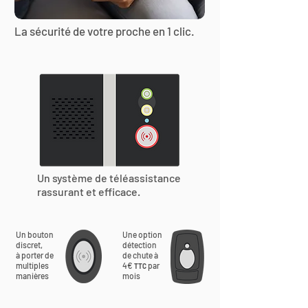
La sécurité de votre proche en 1 clic.
Un système de téléassistance
rassurant et efficace.
Un bouton
Une option
discret,
détection
à porter de
de chute à
multiples
4€
par
TTC
manières
mois