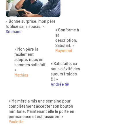
« Bonne surprise, mon père
l'utilise sans soucis. »
« Conforme à
Séphane
sa
description.
Satisfait. »
« Mon père l'a
Raymond
facilement
adopté, nous en
« Satisfaite, ça
sommes satisfait.
nous a évité des
»
sueurs froides
Mathias
!!! »
Andrée 😅
« Ma mère a mis une semaine pour
complètement accepter son bouton
minifone. Maintenant elle le porte en
permanence et est rassurée. »
Paulette