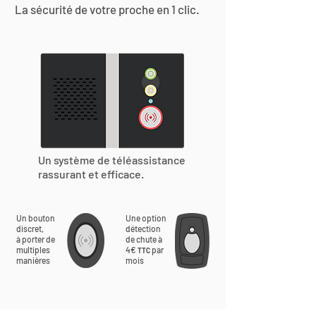
La sécurité de votre proche en 1 clic.
Un système de téléassistance
rassurant et efficace.
Un bouton
Une option
discret,
détection
à porter de
de chute à
multiples
4€
par
TTC
manières
mois