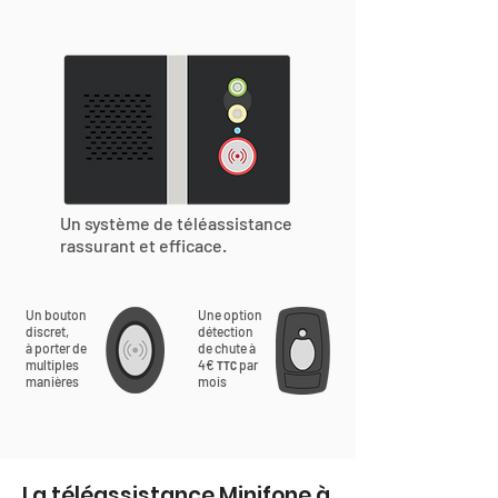
Un système de téléassistance
rassurant et efficace.
Un bouton
Une option
discret,
détection
à porter de
de chute à
multiples
4€
par
TTC
manières
mois
La téléassistance Minifone à