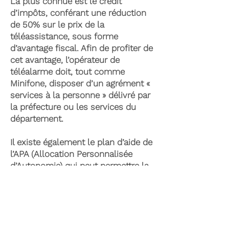
La plus connue est le crédit
d’impôts, conférant une réduction
de 50% sur le prix de la
téléassistance, sous forme
d’avantage fiscal. Afin de profiter de
cet avantage, l’opérateur de
téléalarme doit, tout comme
Minifone, disposer d’un agrément «
services à la personne » délivré par
la préfecture ou les services du
département.
Il existe également le plan d’aide de
l’APA (Allocation Personnalisée
d’Autonomie) qui peut permettre la
prise en charge du coût de la
téléassistance senior. Celle-ci est
attribuée suite à l’évaluation d’une
perte d’autonomie par les services
du département et permet de