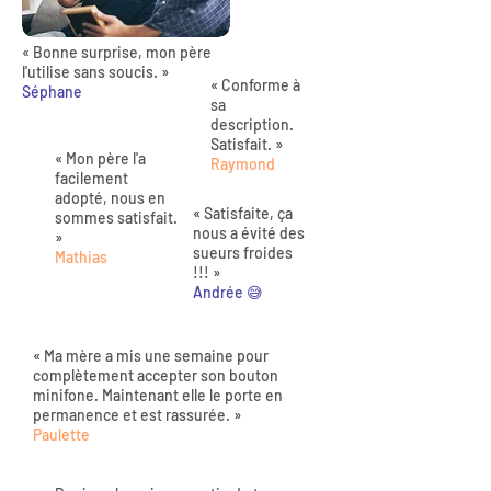
« Bonne surprise, mon père
l'utilise sans soucis. »
« Conforme à
Séphane
sa
description.
Satisfait. »
« Mon père l'a
Raymond
facilement
adopté, nous en
« Satisfaite, ça
sommes satisfait.
nous a évité des
»
sueurs froides
Mathias
!!! »
Andrée 😅
« Ma mère a mis une semaine pour
complètement accepter son bouton
minifone. Maintenant elle le porte en
permanence et est rassurée. »
Paulette