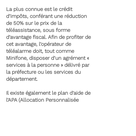
La plus connue est le crédit
d’impôts, conférant une réduction
de 50% sur le prix de la
téléassistance, sous forme
d’avantage fiscal. Afin de profiter de
cet avantage, l’opérateur de
téléalarme doit, tout comme
Minifone, disposer d’un agrément «
services à la personne » délivré par
la préfecture ou les services du
département.
Il existe également le plan d’aide de
l’APA (Allocation Personnalisée
d’Autonomie) qui peut permettre la
prise en charge du coût de la
téléassistance senior. Celle-ci est
attribuée suite à l’évaluation d’une
perte d’autonomie par les services