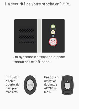
La sécurité de votre proche en 1 clic.
Un système de téléassistance
rassurant et efficace.
Un bouton
Une option
discret,
détection
à porter de
de chute à
multiples
4€
par
TTC
manières
mois