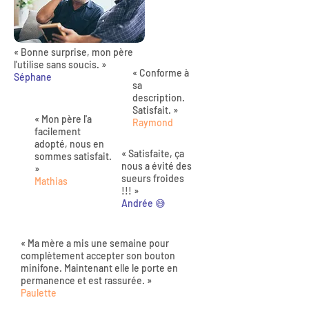
« Bonne surprise, mon père
l'utilise sans soucis. »
« Conforme à
Séphane
sa
description.
Satisfait. »
« Mon père l'a
Raymond
facilement
adopté, nous en
« Satisfaite, ça
sommes satisfait.
nous a évité des
»
sueurs froides
Mathias
!!! »
Andrée 😅
« Ma mère a mis une semaine pour
complètement accepter son bouton
minifone. Maintenant elle le porte en
permanence et est rassurée. »
Paulette