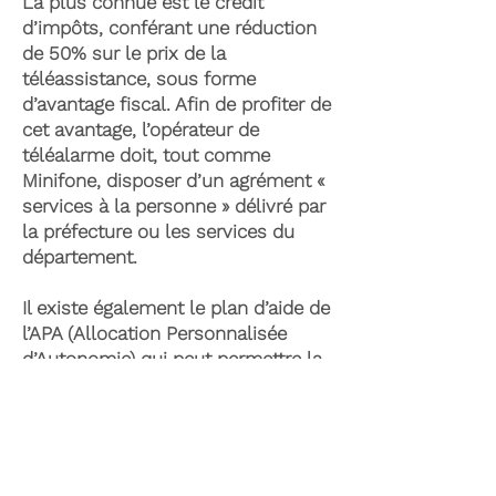
La plus connue est le crédit
d’impôts, conférant une réduction
de 50% sur le prix de la
téléassistance, sous forme
d’avantage fiscal. Afin de profiter de
cet avantage, l’opérateur de
téléalarme doit, tout comme
Minifone, disposer d’un agrément «
services à la personne » délivré par
la préfecture ou les services du
département.
Il existe également le plan d’aide de
l’APA (Allocation Personnalisée
d’Autonomie) qui peut permettre la
prise en charge du coût de la
téléassistance senior. Celle-ci est
attribuée suite à l’évaluation d’une
perte d’autonomie par les services
du département et permet de