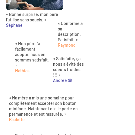
« Bonne surprise, mon père
l'utilise sans soucis. »
« Conforme à
Séphane
sa
description.
Satisfait. »
« Mon père l'a
Raymond
facilement
adopté, nous en
« Satisfaite, ça
sommes satisfait.
nous a évité des
»
sueurs froides
Mathias
!!! »
Andrée 😅
« Ma mère a mis une semaine pour
complètement accepter son bouton
minifone. Maintenant elle le porte en
permanence et est rassurée. »
Paulette