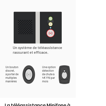
Un système de téléassistance
rassurant et efficace.
Un bouton
Une option
discret,
détection
à porter de
de chute à
multiples
4€
par
TTC
manières
mois
La téléassistance Minifone à