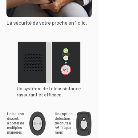
La sécurité de votre proche en 1 clic.
Un système de téléassistance
rassurant et efficace.
Un bouton
Une option
discret,
détection
à porter de
de chute à
multiples
4€
par
TTC
manières
mois