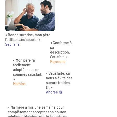
« Bonne surprise, mon père
l'utilise sans soucis. »
« Conforme à
Séphane
sa
description.
Satisfait. »
« Mon père l'a
Raymond
facilement
adopté, nous en
« Satisfaite, ça
sommes satisfait.
nous a évité des
»
sueurs froides
Mathias
!!! »
Andrée 😅
« Ma mère a mis une semaine pour
complètement accepter son bouton
minifone. Maintenant elle le porte en