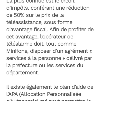
La plus connue est le crédit
d’impôts, conférant une réduction
de 50% sur le prix de la
téléassistance, sous forme
d’avantage fiscal. Afin de profiter de
cet avantage, l’opérateur de
téléalarme doit, tout comme
Minifone, disposer d’un agrément «
services à la personne » délivré par
la préfecture ou les services du
département.
Il existe également le plan d’aide de
l’APA (Allocation Personnalisée
d’Autonomie) qui peut permettre la
prise en charge du coût de la
téléassistance senior. Celle-ci est
attribuée suite à l’évaluation d’une
perte d’autonomie par les services
du département et permet de