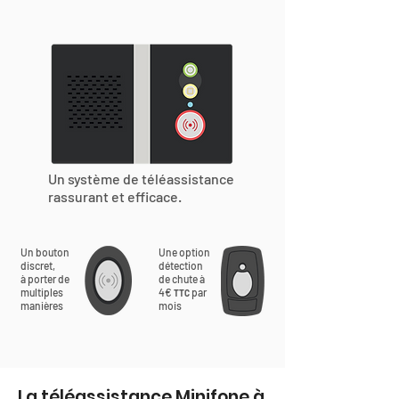
Un système de téléassistance
rassurant et efficace.
Un bouton
Une option
discret,
détection
à porter de
de chute à
multiples
4€
par
TTC
manières
mois
La téléassistance Minifone à