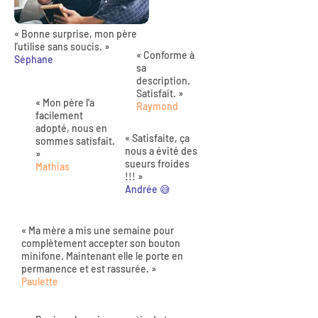
« Bonne surprise, mon père
l'utilise sans soucis. »
« Conforme à
Séphane
sa
description.
Satisfait. »
« Mon père l'a
Raymond
facilement
adopté, nous en
« Satisfaite, ça
sommes satisfait.
nous a évité des
»
sueurs froides
Mathias
!!! »
Andrée 😅
« Ma mère a mis une semaine pour
complètement accepter son bouton
minifone. Maintenant elle le porte en
permanence et est rassurée. »
Paulette