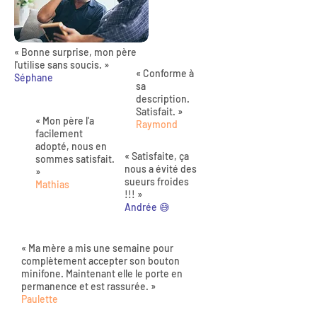
« Bonne surprise, mon père
l'utilise sans soucis. »
« Conforme à
Séphane
sa
description.
Satisfait. »
« Mon père l'a
Raymond
facilement
adopté, nous en
« Satisfaite, ça
sommes satisfait.
nous a évité des
»
sueurs froides
Mathias
!!! »
Andrée 😅
« Ma mère a mis une semaine pour
complètement accepter son bouton
minifone. Maintenant elle le porte en
permanence et est rassurée. »
Paulette