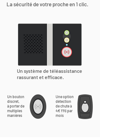
La sécurité de votre proche en 1 clic.
Un système de téléassistance
rassurant et efficace.
Un bouton
Une option
discret,
détection
à porter de
de chute à
multiples
4€
par
TTC
manières
mois