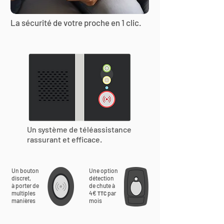
La sécurité de votre proche en 1 clic.
Un système de téléassistance
rassurant et efficace.
Un bouton
Une option
discret,
détection
à porter de
de chute à
multiples
4€
par
TTC
manières
mois