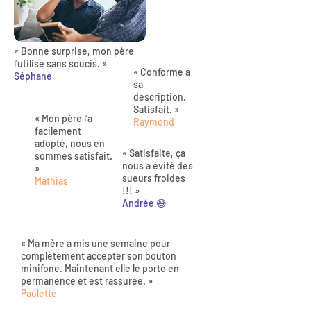
« Bonne surprise, mon père
l'utilise sans soucis. »
« Conforme à
Séphane
sa
description.
Satisfait. »
« Mon père l'a
Raymond
facilement
adopté, nous en
« Satisfaite, ça
sommes satisfait.
nous a évité des
»
sueurs froides
Mathias
!!! »
Andrée 😅
« Ma mère a mis une semaine pour
complètement accepter son bouton
minifone. Maintenant elle le porte en
permanence et est rassurée. »
Paulette