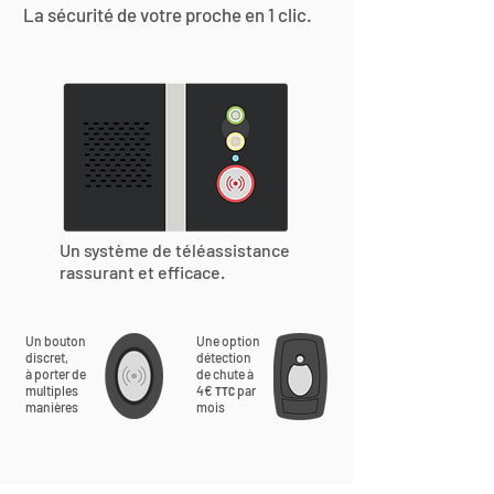
La sécurité de votre proche en 1 clic.
Un système de téléassistance
rassurant et efficace.
Un bouton
Une option
discret,
détection
à porter de
de chute à
multiples
4€
par
TTC
manières
mois