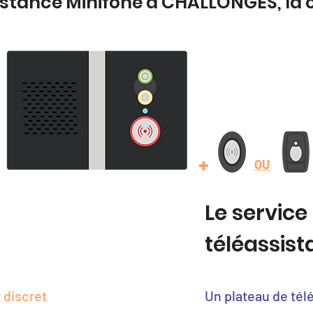
sistance Minifone à CHALLONGES, la
+
OU
Le service
téléassis
 discret
Un plateau de tél