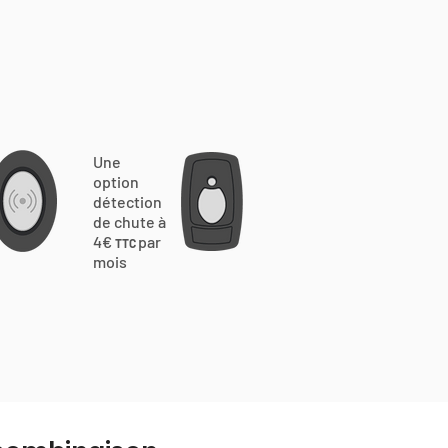
Une
option
détection
de chute à
4€
par
TTC
mois