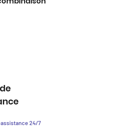
 combinaison
 de
tance
éassistance 24/7