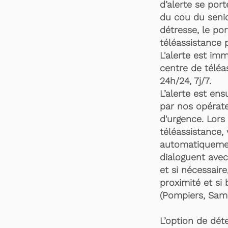
d’alerte se por
du cou du senio
détresse, le po
téléassistance 
L'alerte est im
centre de téléa
24h/24, 7j/7.
L’alerte est en
par nos opérate
d'urgence. Lors 
téléassistance,
automatiquemen
dialoguent avec
et si nécessaire
proximité et si 
(Pompiers, Samu
L’option de dét