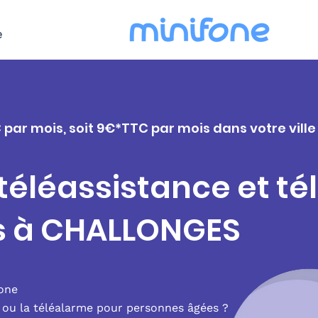
e
C par mois, soit 9€*TTC par mois dans votre vil
 téléassistance et t
rs à CHALLONGES
fone
e ou la téléalarme pour personnes âgées ?