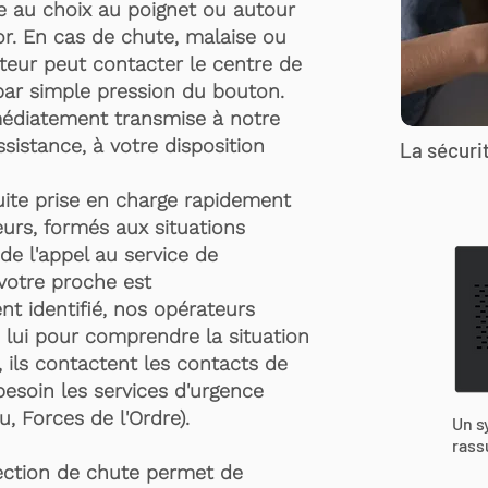
te au choix au poignet ou autour
r. En cas de chute, malaise ou
rteur peut contacter le centre de
par simple pression du bouton.
médiatement transmise à notre
ssistance, à votre disposition
La sécurit
suite prise en charge rapidement
urs, formés aux situations
de l'appel au service de
 votre proche est
t identifié, nos opérateurs
 lui pour comprendre la situation
, ils contactent les contacts de
besoin les services d'urgence
, Forces de l'Ordre).
Un s
rass
ection de chute permet de