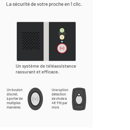
La sécurité de votre proche en 1 clic.
Un système de téléassistance
rassurant et efficace.
Un bouton
Une option
discret,
détection
à porter de
de chute à
multiples
4€
par
TTC
manières
mois