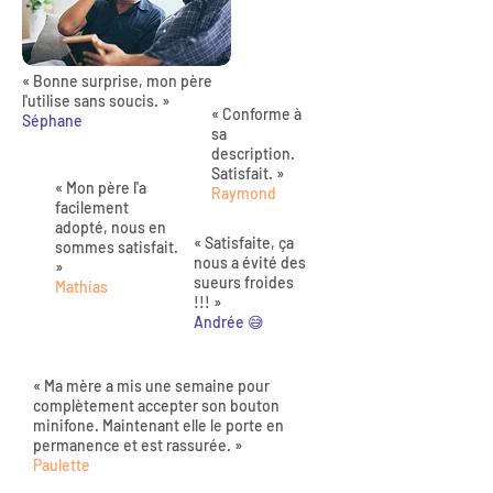
« Bonne surprise, mon père
l'utilise sans soucis. »
« Conforme à
Séphane
sa
description.
Satisfait. »
« Mon père l'a
Raymond
facilement
adopté, nous en
« Satisfaite, ça
sommes satisfait.
nous a évité des
»
sueurs froides
Mathias
!!! »
Andrée 😅
« Ma mère a mis une semaine pour
complètement accepter son bouton
minifone. Maintenant elle le porte en
permanence et est rassurée. »
Paulette