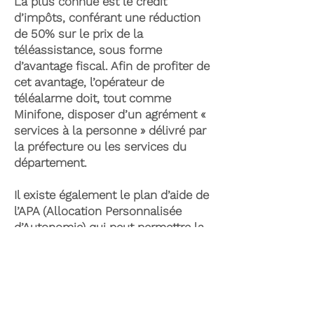
La plus connue est le crédit
d’impôts, conférant une réduction
de 50% sur le prix de la
téléassistance, sous forme
d’avantage fiscal. Afin de profiter de
cet avantage, l’opérateur de
téléalarme doit, tout comme
Minifone, disposer d’un agrément «
services à la personne » délivré par
la préfecture ou les services du
département.
Il existe également le plan d’aide de
l’APA (Allocation Personnalisée
d’Autonomie) qui peut permettre la
prise en charge du coût de la
téléassistance senior. Celle-ci est
attribuée suite à l’évaluation d’une
perte d’autonomie par les services
du département et permet de