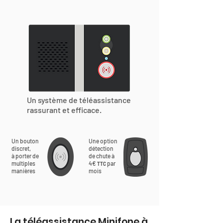
Un système de téléassistance
rassurant et efficace.
Un bouton
Une option
discret,
détection
à porter de
de chute à
multiples
4€
par
TTC
manières
mois
La téléassistance Minifone à