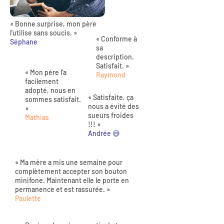
« Bonne surprise, mon père
l'utilise sans soucis. »
« Conforme à
Séphane
sa
description.
Satisfait. »
« Mon père l'a
Raymond
facilement
adopté, nous en
« Satisfaite, ça
sommes satisfait.
nous a évité des
»
sueurs froides
Mathias
!!! »
Andrée 😅
« Ma mère a mis une semaine pour
complètement accepter son bouton
minifone. Maintenant elle le porte en
permanence et est rassurée. »
Paulette