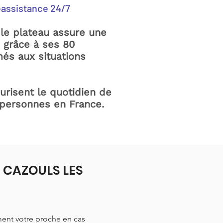
éassistance 24/7
le plateau assure une
e grâce à ses 80
és aux situations
curisent le quotidien de
 personnes en France.
à CAZOULS LES
ment votre proche en cas