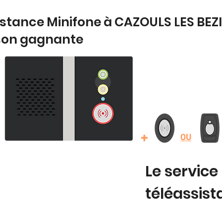
istance Minifone à CAZOULS LES BEZI
son gagnante
+
OU
Le service
téléassis