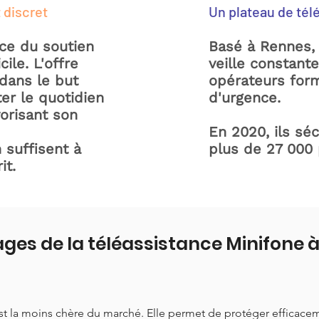
 discret
Un plateau de tél
ice du soutien
Basé à Rennes, 
ile. L'offre
veille constant
dans le but
opérateurs form
ter le quotidien
d'urgence.
orisant son
En 2020, ils sé
 suffisent à
plus de 27 000
it.
ges de la téléassistance Minifone 
est la moins chère du marché. Elle permet de protéger efficace