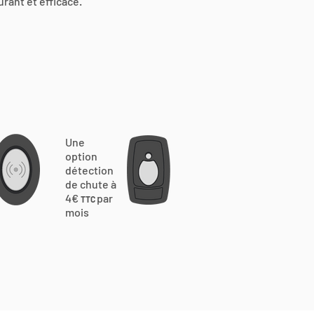
urant et efficace.
Une
option
détection
de chute à
4€
par
TTC
mois