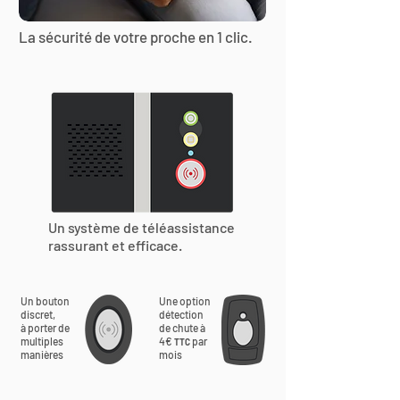
La sécurité de votre proche en 1 clic.
Un système de téléassistance
rassurant et efficace.
Un bouton
Une option
discret,
détection
à porter de
de chute à
multiples
4€
par
TTC
manières
mois