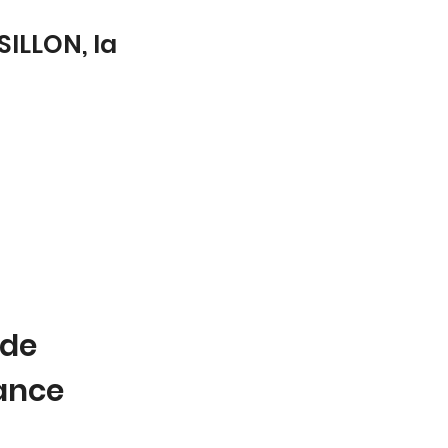
ILLON, la
 de
tance