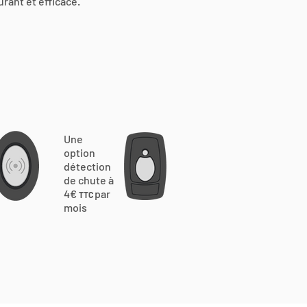
urant et efficace.
Une
option
détection
de chute à
4€
par
TTC
mois