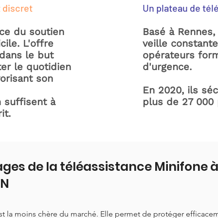
 discret
Un plateau de tél
ice du soutien
Basé à Rennes, 
ile. L'offre
veille constant
dans le but
opérateurs form
ter le quotidien
d'urgence.
orisant son
En 2020, ils sé
 suffisent à
plus de 27 000
it.
ges de la téléassistance Minifone
ON
est la moins chère du marché. Elle permet de protéger efficace