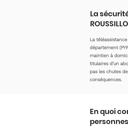
La sécurit
ROUSSILL
La téléassistanc
département (PYR
maintien à domici
titulaires d’un a
pas les chutes de 
conséquences.
En quoi co
personnes