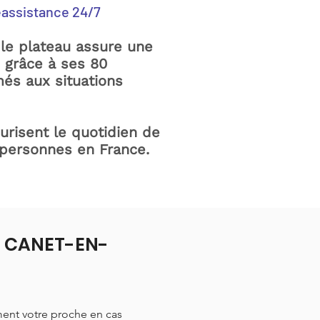
éassistance 24/7
le plateau assure une
e grâce à ses 80
és aux situations
curisent le quotidien de
 personnes en France.
 à CANET-EN-
ment votre proche en cas