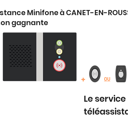
sistance Minifone à CANET-EN-ROUSS
son gagnante
+
OU
Le service
téléassis