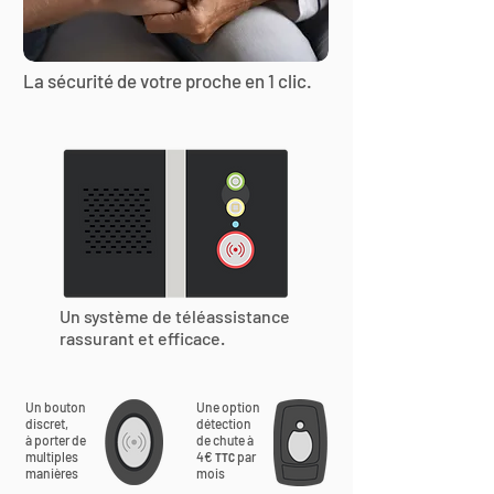
La sécurité de votre proche en 1 clic.
Un système de téléassistance
rassurant et efficace.
Un bouton
Une option
discret,
détection
à porter de
de chute à
multiples
4€
par
TTC
manières
mois