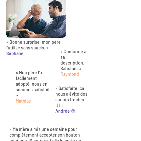
« Bonne surprise, mon père
l'utilise sans soucis. »
« Conforme à
Séphane
sa
description.
Satisfait. »
« Mon père l'a
Raymond
facilement
adopté, nous en
« Satisfaite, ça
sommes satisfait.
nous a évité des
»
sueurs froides
Mathias
!!! »
Andrée 😅
« Ma mère a mis une semaine pour
complètement accepter son bouton
minifone. Maintenant elle le porte en