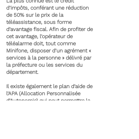
La plus connue est le crédit
d’impôts, conférant une réduction
de 50% sur le prix de la
téléassistance, sous forme
d’avantage fiscal. Afin de profiter de
cet avantage, l’opérateur de
téléalarme doit, tout comme
Minifone, disposer d’un agrément «
services à la personne » délivré par
la préfecture ou les services du
département.
Il existe également le plan d’aide de
l’APA (Allocation Personnalisée
d’Autonomie) qui peut permettre la
prise en charge du coût de la
téléassistance senior. Celle-ci est
attribuée suite à l’évaluation d’une
perte d’autonomie par les services
du département et permet de