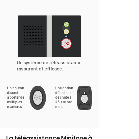
Un système de téléassistance
rassurant et efficace.
Un bouton
Une option
discret,
détection
à porter de
de chute à
multiples
4€
par
TTC
manières
mois
La téléassistance Minifone à