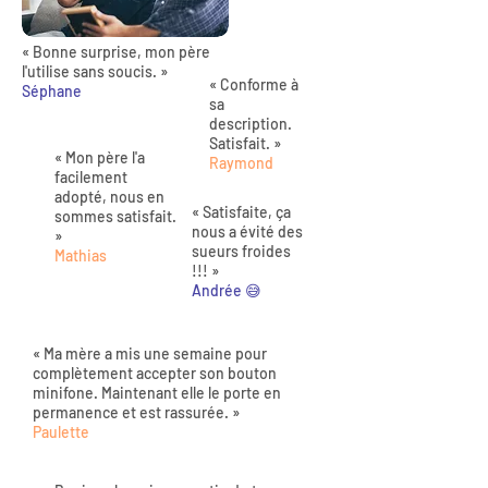
« Bonne surprise, mon père
l'utilise sans soucis. »
« Conforme à
Séphane
sa
description.
Satisfait. »
« Mon père l'a
Raymond
facilement
adopté, nous en
« Satisfaite, ça
sommes satisfait.
nous a évité des
»
sueurs froides
Mathias
!!! »
Andrée 😅
« Ma mère a mis une semaine pour
complètement accepter son bouton
minifone. Maintenant elle le porte en
permanence et est rassurée. »
Paulette