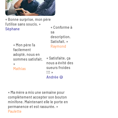
« Bonne surprise, mon père
l'utilise sans soucis. »
« Conforme à
Séphane
sa
description.
Satisfait. »
« Mon père l'a
Raymond
facilement
adopté, nous en
« Satisfaite, ça
sommes satisfait.
nous a évité des
»
sueurs froides
Mathias
!!! »
Andrée 😅
« Ma mère a mis une semaine pour
complètement accepter son bouton
minifone. Maintenant elle le porte en
permanence et est rassurée. »
Paulette