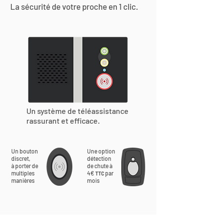
La sécurité de votre proche en 1 clic.
Un système de téléassistance
rassurant et efficace.
Un bouton
Une option
discret,
détection
à porter de
de chute à
multiples
4€
par
TTC
manières
mois