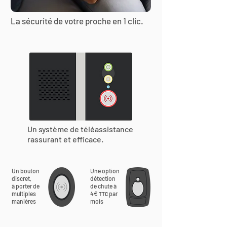
La sécurité de votre proche en 1 clic.
Un système de téléassistance
rassurant et efficace.
Un bouton
Une option
discret,
détection
à porter de
de chute à
multiples
4€
par
TTC
manières
mois