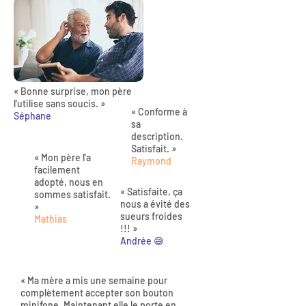
« Bonne surprise, mon père
l'utilise sans soucis. »
« Conforme à
Séphane
sa
description.
Satisfait. »
« Mon père l'a
Raymond
facilement
adopté, nous en
« Satisfaite, ça
sommes satisfait.
nous a évité des
»
sueurs froides
Mathias
!!! »
Andrée 😅
« Ma mère a mis une semaine pour
complètement accepter son bouton
minifone. Maintenant elle le porte en