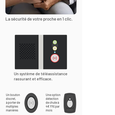
La sécurité de votre proche en 1 clic.
Un système de téléassistance
rassurant et efficace.
Un bouton
Une option
discret,
détection
à porter de
de chute à
multiples
4€
par
TTC
manières
mois