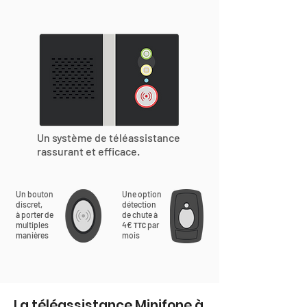
Un système de téléassistance
rassurant et efficace.
Un bouton
Une option
discret,
détection
à porter de
de chute à
multiples
4€
par
TTC
manières
mois
La téléassistance Minifone à