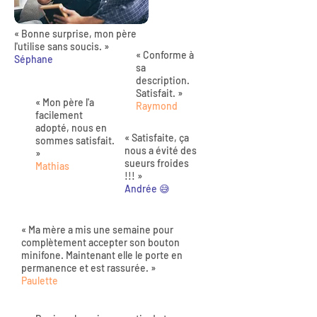
« Bonne surprise, mon père
l'utilise sans soucis. »
« Conforme à
Séphane
sa
description.
Satisfait. »
« Mon père l'a
Raymond
facilement
adopté, nous en
« Satisfaite, ça
sommes satisfait.
nous a évité des
»
sueurs froides
Mathias
!!! »
Andrée 😅
« Ma mère a mis une semaine pour
complètement accepter son bouton
minifone. Maintenant elle le porte en
permanence et est rassurée. »
Paulette