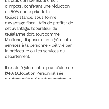
La plus connue est le crédit
d’impôts, conférant une réduction
de 50% sur le prix de la
téléassistance, sous forme
d’avantage fiscal. Afin de profiter de
cet avantage, l’opérateur de
téléalarme doit, tout comme
Minifone, disposer d’un agrément «
services à la personne » délivré par
la préfecture ou les services du
département.
Il existe également le plan d’aide de
l’APA (Allocation Personnalisée
d’Autonomie) qui peut permettre la
prise en charge du coût de la
téléassistance senior. Celle-ci est
attribuée suite à l’évaluation d’une
perte d’autonomie par les services
du département et permet de