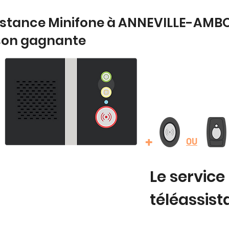
istance Minifone à ANNEVILLE-AMBO
son gagnante
+
OU
Le service
téléassis