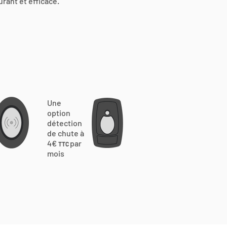
urant et efficace.
Une
option
détection
de chute à
4€
par
TTC
mois