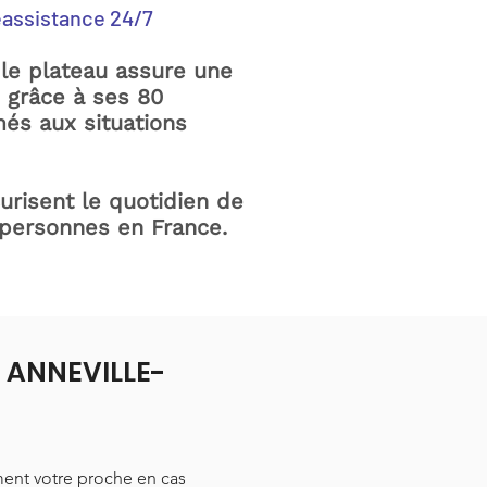
éassistance 24/7
le plateau assure une
e grâce à ses 80
és aux situations
curisent le quotidien de
 personnes en France.
à ANNEVILLE-
ment votre proche en cas