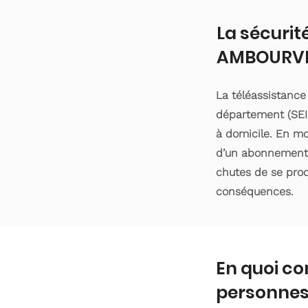
La sécurit
AMBOURVI
La téléassistanc
département (SEIN
à domicile. En moy
d’un abonnement d
chutes de se produ
conséquences.
En quoi co
personnes