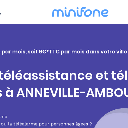
e
C par mois, soit 9€*TTC par mois dans votre vil
 téléassistance et t
s à ANNEVILLE-AMBO
fone
e ou la téléalarme pour personnes âgées ?