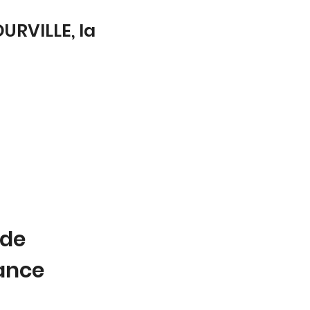
URVILLE, la
 de
tance