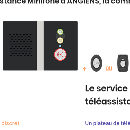
istance Minifone à ANGIENS, la com
+
OU
Le service
téléassis
 discret
Un plateau de tél