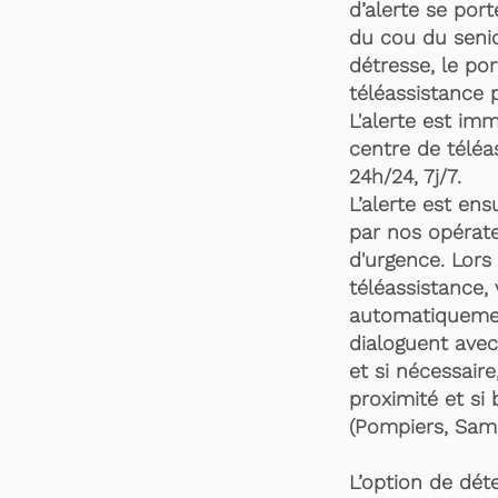
d’alerte se por
du cou du senio
détresse, le po
téléassistance 
L'alerte est im
centre de téléa
24h/24, 7j/7.
L’alerte est en
par nos opérate
d'urgence. Lors 
téléassistance,
automatiquemen
dialoguent avec
et si nécessaire
proximité et si 
(Pompiers, Samu
L’option de dét