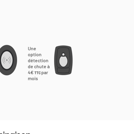
Une
option
détection
de chute à
4€
par
TTC
mois