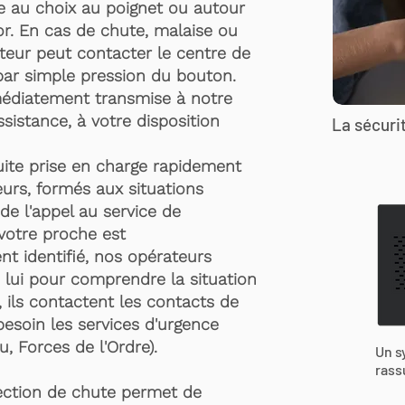
te au choix au poignet ou autour
r. En cas de chute, malaise ou
rteur peut contacter le centre de
par simple pression du bouton.
médiatement transmise à notre
ssistance, à votre disposition
La sécurit
suite prise en charge rapidement
urs, formés aux situations
de l'appel au service de
 votre proche est
t identifié, nos opérateurs
 lui pour comprendre la situation
, ils contactent les contacts de
besoin les services d'urgence
, Forces de l'Ordre).
Un s
rass
ection de chute permet de