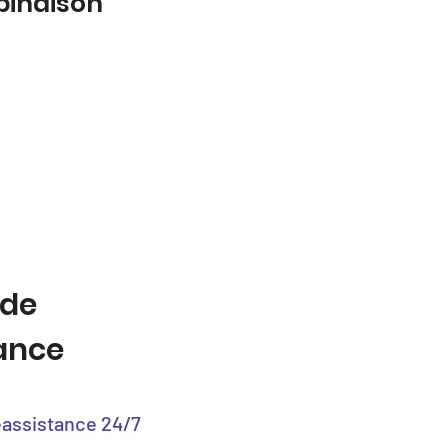
binaison
 de
tance
éassistance 24/7